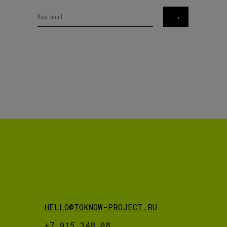
→
Ваш email
telegram
HELLO@TOKNOW-PROJECT.RU
+7 915 348 08