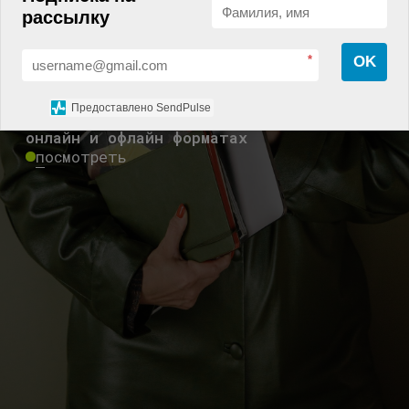
рассылку
*
OK
Предоставлено SendPulse