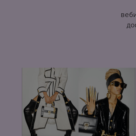
веб
до