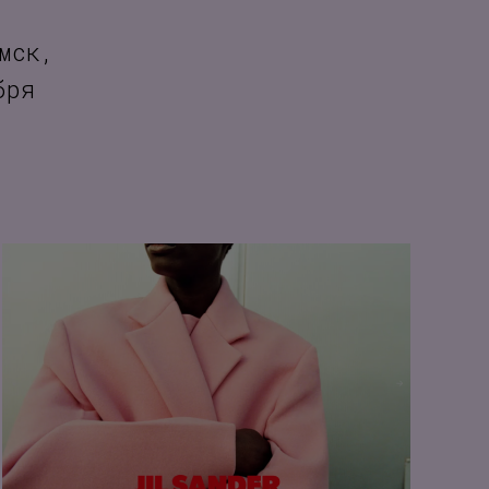
мск,
бря